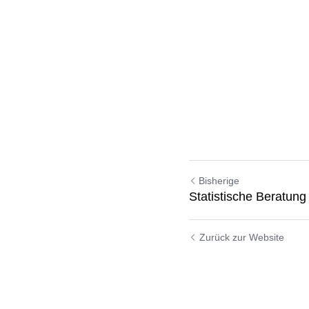
Bisherige
Statistische Beratung
Zurück zur Website
Verwendung von Cookies
Wir verwenden Cookies, um das Browsing-Erlebnis, die