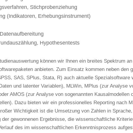
gsverfahren, Stichprobenziehung
ung (Indikatoren, Erhebungsinstrument)
 Datenaufbereitung
rundauszählung, Hypothesentests
tudienauswertung können wir Ihnen ein breites Spektrum an
oftwarepaketen anbieten. Zum Einsatz kommen neben den g
PSS, SAS, SPlus, Stata, R) auch aktuelle Spezialsoftware 
Daten und latenter Variablen), MLWin, MPlus (zur Analyse vo
der AMOS (zur Analyse von sogenannten Kausalmodellen o
llen). Dazu bieten wir ein professionelles Reporting nach 
oßer Wichtigkeit ist die Umsetzung von Zahlen in Sprache, d
der gewonnenen Ergebnisse, die wissenschaftliche Kriterien 
erlauf des im wissenschaftlichen Erkenntnisprozess aufgest