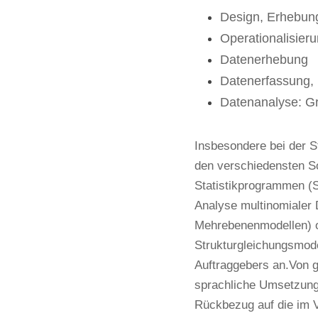
Design, Erhebun
Operationalisier
Datenerhebung
Datenerfassung,
Datenanalyse: G
Insbesondere bei der S
den verschiedensten S
Statistikprogrammen (S
Analyse multinomialer 
Mehrebenenmodellen) o
Strukturgleichungsmode
Auftraggebers an.Von gr
sprachliche Umsetzung 
Rückbezug auf die im V