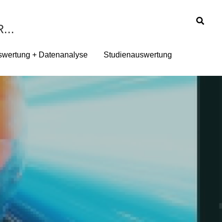
...
...
wertung + Datenanalyse
wertung + Datenanalyse
Studienauswertung
Studienauswertung