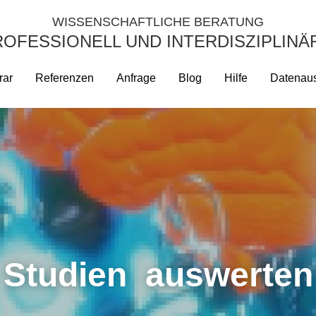
WISSENSCHAFTLICHE BERATUNG
WISSENSCHAFTLICHE BERATUNG
OFESSIONELL UND INTERDISZIPLINÄR
OFESSIONELL UND INTERDISZIPLINÄR
rar
rar
Referenzen
Referenzen
Anfrage
Anfrage
Blog
Blog
Hilfe
Hilfe
Datenaus
Datenaus
Studien  auswerten