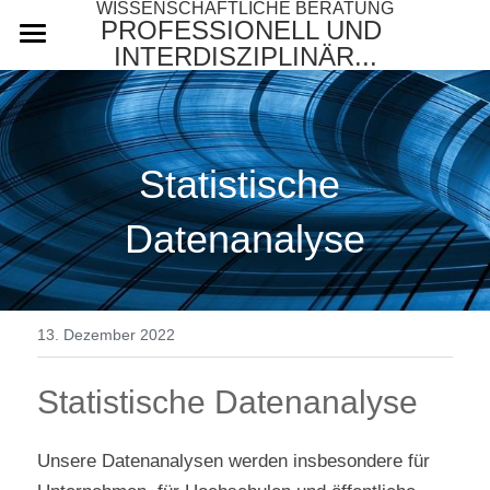
WISSENSCHAFTLICHE BERATUNG
PROFESSIONELL UND 
INTERDISZIPLINÄR...
Startseite
Über uns
Statistische 
Leistungen
Datenanalyse
Honorar
Referenzen
Anfrage
13. Dezember 2022
Blog
Statistische Datenanalyse
Hilfe
Unsere Datenanalysen werden insbesondere für 
Datenauswertung + Datenanalyse