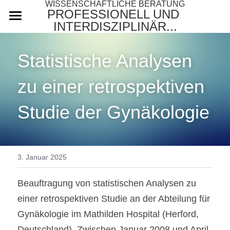
WISSENSCHAFTLICHE BERATUNG
PROFESSIONELL UND 
INTERDISZIPLINÄR...
Startseite
Statistische Analysen 
Über uns
zu einer retrospektiven 
Leistungen
Studie der Gynäkologie 
Honorar
Referenzen
Anfrage
3. Januar 2025
Blog
Beauftragung von statistischen Analysen zu 
einer retrospektiven Studie an der Abteilung für 
Hilfe
Gynäkologie im Mathilden Hospital (Herford, 
Datenauswertung + Datenanalyse
Deutschland). Zwischen Januar 2008 und April 