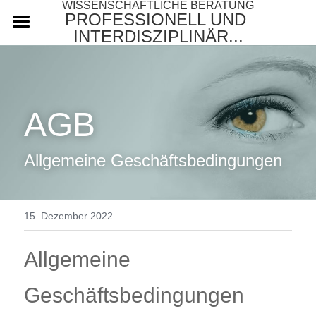
WISSENSCHAFTLICHE BERATUNG
PROFESSIONELL UND 
INTERDISZIPLINÄR...
Startseite
Über uns
AGB
Leistungen
Honorar
Allgemeine Geschäftsbedingungen
Referenzen
Anfrage
15. Dezember 2022
Blog
Allgemeine 
Hilfe
Geschäftsbedingungen
Datenauswertung + Datenanalyse